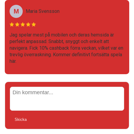
M
Maria Svensson
Jag spelar mest på mobilen och deras hemsida är
perfekt anpassad. Snabbt, snyggt och enkelt att
navigera. Fick 10% cashback förra veckan, vilket var en
trevlig överraskning. Kommer definitivt fortsätta spela
här.
Skicka