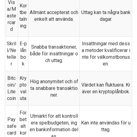
Vis
Kor
a/M
tbe
Allmänt accepterat och
Uttag kan ta några bank
aste
taln
enkelt att använda.
dagar.
rcar
ing
d
Skril
E-p
Insättningar med dess
Snabba transaktioner,
l/Ne
lån
a metoder kvalificerar i
både för insättningar o
telle
bo
nte för välkomstbonus
ch uttag.
r
k
en.
Bitc
Kry
Hög anonymitet och of
oin/
pto
Värdet kan fluktuera. Kr
ta snabbare transaktio
Lite
val
äver en kryptoplånbok.
ner.
coin
uta
För
Utmärkt för att kontroll
Pay
bet
era spelbudgeten, ing
Kan inte användas för u
safe
alt
en bankinformation del
ttag.
card
kor
as.