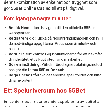
denna kombination av enkelhet och trygghet som
gör
55Bet Online Casino
till ett pålitligt val.
Kom igång på några minuter:
Besök Hemsidan:
Navigera till den officiella 55Bet-
webbplatsen.
Registrera dig:
Klicka på registreringsknappen och fyll i
de nödvändiga uppgifterna. Processen är intuitiv och
snabb.
Verifiera ditt konto:
Följ instruktionerna för att bekräfta
din identitet, ett viktigt steg för din säkerhet.
Gör en insättning:
Välj din föredragna betalningsmetod
och gör din första
55Bet Deposit
.
Börja Spela:
Utforska det enorma spelutbudet och hitta
dina favoriter!
Ett Speluniversum hos 55Bet
En av de mest imponerande aspekterna av 55Bet är