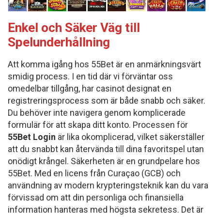
Enkel och Säker Väg till
Spelunderhållning
Att komma igång hos 55Bet är en anmärkningsvärt
smidig process. I en tid där vi förväntar oss
omedelbar tillgång, har casinot designat en
registreringsprocess som är både snabb och säker.
Du behöver inte navigera genom komplicerade
formulär för att skapa ditt konto. Processen för
55Bet Login
är lika okomplicerad, vilket säkerställer
att du snabbt kan återvända till dina favoritspel utan
onödigt krångel. Säkerheten är en grundpelare hos
55Bet. Med en licens från Curaçao (GCB) och
användning av modern krypteringsteknik kan du vara
förvissad om att din personliga och finansiella
information hanteras med högsta sekretess. Det är