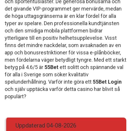
och sportentusiaster. De generösa bonusarna och
det givande VIP-programmet ger mervärde, medan
de höga uttagsgränserna är en klar fördel för alla
typer av spelare. Den professionella kundtjänsten
och den smidiga mobila plattformen bidrar
ytterligare till en positiv helhetsupplevelse. Visst
finns det mindre nackdelar, som avsaknaden av en
app och bonusrestriktioner för vissa e-plånböcker,
men fördelarna väger betydligt tyngre. Med ett starkt
betyg på 4.6/5 är
55Bet
ett solitt och spännande val
för alla i Sverige som söker kvalitativ
spelunderhållning. Varför inte göra ett
55Bet Login
och själv upptäcka varför detta casino har blivit så
populärt?
Uppdaterad 04-08-2026