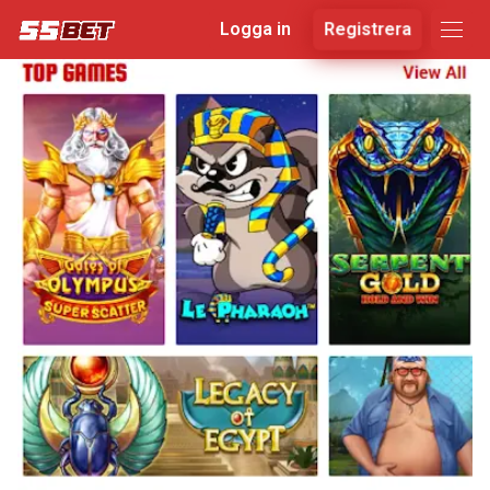
Logga in
Registrera