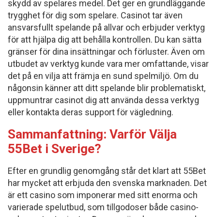
skydd av spelares medel. Det ger en grundläggande
trygghet för dig som spelare. Casinot tar även
ansvarsfullt spelande på allvar och erbjuder verktyg
för att hjälpa dig att behålla kontrollen. Du kan sätta
gränser för dina insättningar och förluster. Även om
utbudet av verktyg kunde vara mer omfattande, visar
det på en vilja att främja en sund spelmiljö. Om du
någonsin känner att ditt spelande blir problematiskt,
uppmuntrar casinot dig att använda dessa verktyg
eller kontakta deras support för vägledning.
Sammanfattning: Varför Välja
55Bet i Sverige?
Efter en grundlig genomgång står det klart att 55Bet
har mycket att erbjuda den svenska marknaden. Det
är ett casino som imponerar med sitt enorma och
varierade spelutbud, som tillgodoser både casino-