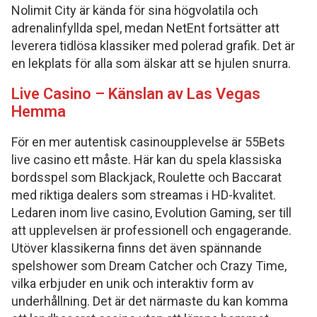
Nolimit City är kända för sina högvolatila och
adrenalinfyllda spel, medan NetEnt fortsätter att
leverera tidlösa klassiker med polerad grafik. Det är
en lekplats för alla som älskar att se hjulen snurra.
Live Casino – Känslan av Las Vegas
Hemma
För en mer autentisk casinoupplevelse är 55Bets
live casino ett måste. Här kan du spela klassiska
bordsspel som Blackjack, Roulette och Baccarat
med riktiga dealers som streamas i HD-kvalitet.
Ledaren inom live casino, Evolution Gaming, ser till
att upplevelsen är professionell och engagerande.
Utöver klassikerna finns det även spännande
spelshower som Dream Catcher och Crazy Time,
vilka erbjuder en unik och interaktiv form av
underhållning. Det är det närmaste du kan komma