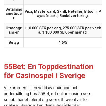
Betalning
Visa, Mastercard, Skrill, Neteller, Bitcoin, P
smetode
aysafecard, Banköverföring.
r
Uttagsgr
110 000 SEK per dag, 275 000 SEK per veck
änser
a, 1 100 000 SEK per månad.
Betyg
4.6/5
55Bet: En Toppdestination
för Casinospel i Sverige
Välkommen till en värld av spänning och
underhållning hos 55Bet, ett online casino som
snabbt har etablerat sig som ett favoritval för
spelare i Sverige. I en digital tidsålder där