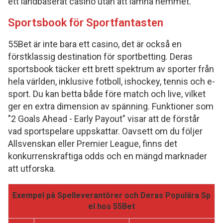
ett landbaserat casino utan att lämna hemmet.
Sportsbook för Sportfantasten
55Bet är inte bara ett casino, det är också en
förstklassig destination för sportbetting. Deras
sportsbook täcker ett brett spektrum av sporter från
hela världen, inklusive fotboll, ishockey, tennis och e-
sport. Du kan betta både före match och live, vilket
ger en extra dimension av spänning. Funktioner som
"2 Goals Ahead - Early Payout" visar att de förstår
vad sportspelare uppskattar. Oavsett om du följer
Allsvenskan eller Premier League, finns det
konkurrenskraftiga odds och en mängd marknader
att utforska.
Exempel på Spelleverantörer och Deras Populära Sp
el hos 55Bet