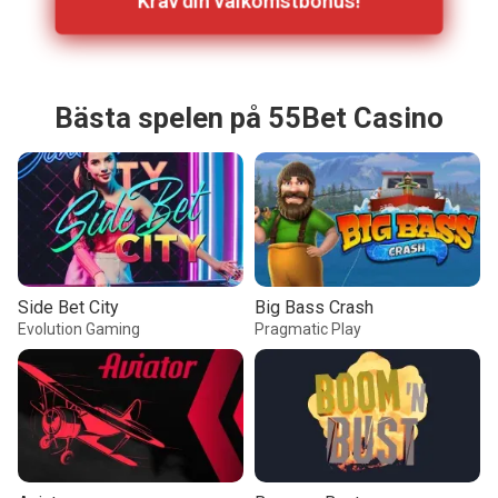
Kräv din välkomstbonus!
Bästa spelen på 55Bet Casino
Side Bet City
Big Bass Crash
Evolution Gaming
Pragmatic Play