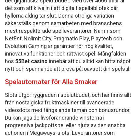
det gigantiska spelutbudet. Med över 4000 titlar är
det som att kliva in i ett digitalt spelbibliotek där
hyllorna aldrig tar slut. Denna otroliga variation
säkerställs genom samarbeten med branschens
mest respekterade spelleverantörer. Namn som
NetEnt, Nolimit City, Pragmatic Play, Playtech och
Evolution Gaming är garantier för hög kvalitet,
innovativa funktioner och rättvist spel. Mångfalden
hos
55Bet casino
innebär att du alltid kan hitta något
nytt och spännande att prova på, oavsett din spelstil.
Spelautomater för Alla Smaker
Slots utgör ryggraden i spelutbudet, och här finns allt
från nostalgiska fruktmaskiner till avancerade
videoslots med fängslande teman och bonusrundor.
Du kan jaga de livsförändrande vinsterna i
progressiva jackpottspel eller njuta av den snabba
actionen i Megaways-slots. Leverantörer som