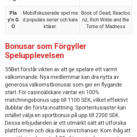
Pla
Mobilfokuserade spel me
Book of Dead, Reactoo
y'n G
d populära serier och kara
nz, Rich Wilde and the
O
ktärer.
Tome of Madness
Bonusar som Förgyller
Spelupplevelsen
55Bet förstår vikten av att ge spelare ett varmt
välkomnande. Nya medlemmar kan dra nytta av
generösa välkomstbonusar som ger en flygande
start. För casinoälskare väntar en 100%
matchningsbonus upp till 1100 SEK, vilket effektivt
dubblar din första insättning. Sportentusiaster kan
istället välja en sportbonus på upp till 2200 SEK.
Dessa erbjudanden är ett utmärkt sätt att utforska
plattformen och öka dina vinstchanser. Kom ihåg att