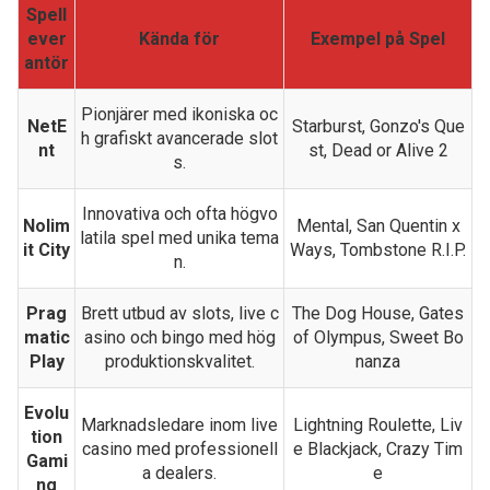
Spell
ever
Kända för
Exempel på Spel
antör
Pionjärer med ikoniska oc
NetE
Starburst, Gonzo's Que
h grafiskt avancerade slot
nt
st, Dead or Alive 2
s.
Innovativa och ofta högvo
Nolim
Mental, San Quentin x
latila spel med unika tema
it City
Ways, Tombstone R.I.P.
n.
Prag
Brett utbud av slots, live c
The Dog House, Gates
matic
asino och bingo med hög
of Olympus, Sweet Bo
Play
produktionskvalitet.
nanza
Evolu
Marknadsledare inom live
Lightning Roulette, Liv
tion
casino med professionell
e Blackjack, Crazy Tim
Gami
a dealers.
e
ng